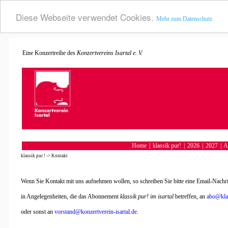
Diese Webseite verwendet Cookies.
Mehr zum Datenschutz
Konzertvereins Isartal e. V.
Eine Konzertreihe des
Home
|
klassik pur!
|
2026
|
2027
|
A
klassik pur !
->
Kontakt
Wenn Sie Kontakt mit uns aufnehmen wollen, so schreiben Sie bitte eine Email-Nachri
in Angelegenheiten, die das Abonnement
klassik pur! im isartal
betreffen, an
abo@klas
oder sonst an
vorstand@konzertverein-isartal.de
.