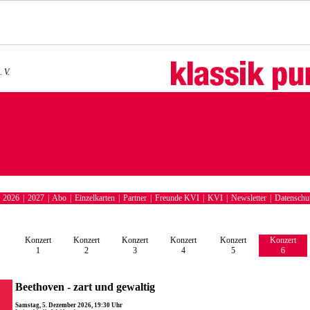
 V.
|
2026
|
2027
|
Abo
|
Einzelkarten
|
Partner
|
Freunde KVI
|
KVI
|
Newsletter
|
Datenschut
Konzert
Konzert
Konzert
Konzert
Konzert
Konzert
1
2
3
4
5
6
Beethoven - zart und gewaltig
Samstag, 5. Dezember 2026, 19:30 Uhr