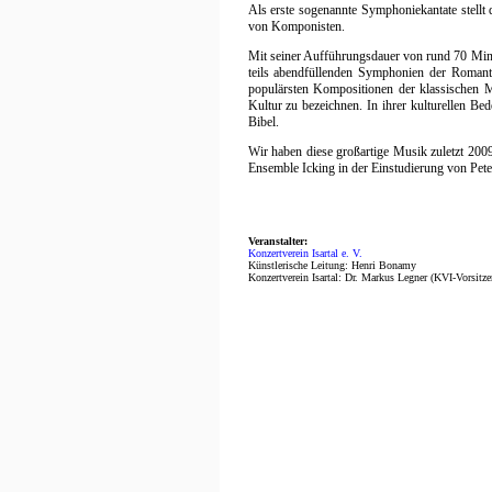
Als erste sogenannte Symphoniekantate stellt
von Komponisten.
Mit seiner Aufführungsdauer von rund 70 Minu
teils abendfüllenden Symphonien der Romant
populärsten Kompositionen der klassischen M
Kultur zu bezeichnen. In ihrer kulturellen Be
Bibel.
Wir haben diese großartige Musik zuletzt 2009
Ensemble Icking in der Einstudierung von Pete
Veranstalter:
Konzertverein Isartal e. V.
Künstlerische Leitung: Henri Bonamy
Konzertverein Isartal: Dr. Markus Legner (KVI-Vorsitze