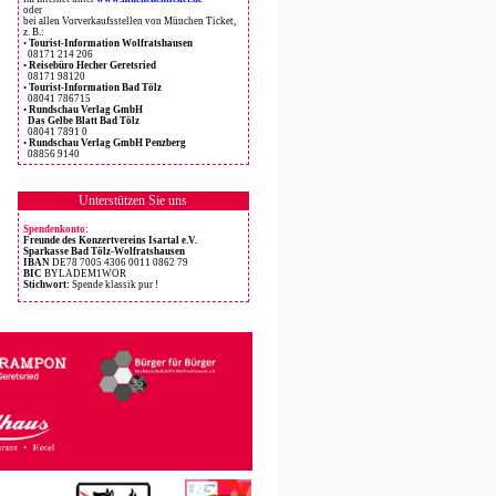
oder
bei allen Vorverkaufsstellen von München Ticket,
z. B.:
•
Tourist-Information Wolfratshausen
08171 214 206
•
Reisebüro Hecher Geretsried
08171 98120
•
Tourist-Information Bad Tölz
08041 786715
•
Rundschau Verlag GmbH
Das Gelbe Blatt Bad Tölz
08041 7891 0
•
Rundschau Verlag GmbH Penzberg
08856 9140
Unterstützen Sie uns
Spendenkonto:
Freunde des Konzertvereins Isartal e.V.
Sparkasse Bad Tölz-Wolfratshausen
IBAN
DE78 7005 4306 0011 0862 79
BIC
BYLADEM1WOR
Stichwort:
Spende klassik pur !