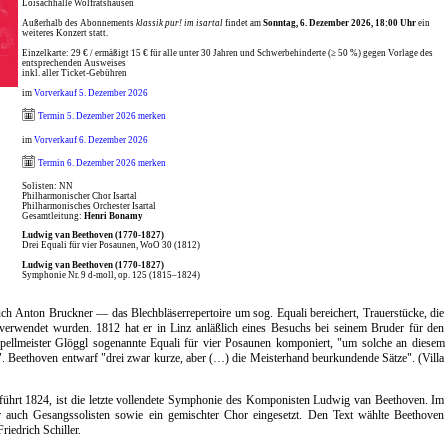
Loisachhalle Wolfratshausen
Außerhalb des Abonnements
klassik pur! im isartal
findet am
Sonntag, 6. Dezember 2026, 18:00 Uhr
ein
weiteres Konzert statt.
Einzelkarte: 29 € / ermäßigt 15 € für alle unter 30 Jahren und Schwerbehinderte (≥ 50 %) gegen Vorlage des
entsprechenden Ausweises
inkl. aller Ticket-Gebühren
im
Vorverkauf 5. Dezember 2026
Termin 5. Dezember 2026 merken
im
Vorverkauf 6. Dezember 2026
Termin 6. Dezember 2026 merken
Solisten: NN
Philharmonischer Chor Isartal
Philharmonisches Orchester Isartal
Gesamtleitung:
Henri Bonamy
Ludwig van Beethoven (1770-1827)
Drei Equali für vier Posaunen, WoO 30 (1812)
Ludwig van Beethoven (1770-1827)
Symphonie Nr. 9 d-moll, op. 125 (1815–1824)
 Anton Bruckner — das Blechbläserrepertoire um sog. Equali bereichert, Trauerstücke, die
 verwendet wurden. 1812 hat er in Linz anläßlich eines Besuchs bei seinem Bruder für den
apellmeister Glöggl sogenannte Equali für vier Posaunen komponiert, "um solche an diesem
. Beethoven entwarf "drei zwar kurze, aber (…) die Meisterhand beurkundende Sätze". (Villa
führt 1824, ist die letzte vollendete Symphonie des Komponisten Ludwig van Beethoven. Im
r auch Gesangssolisten sowie ein gemischter Chor eingesetzt. Den Text wählte Beethoven
iedrich Schiller.