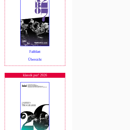
Faltblatt
Übersicht
klassik pur! 2026