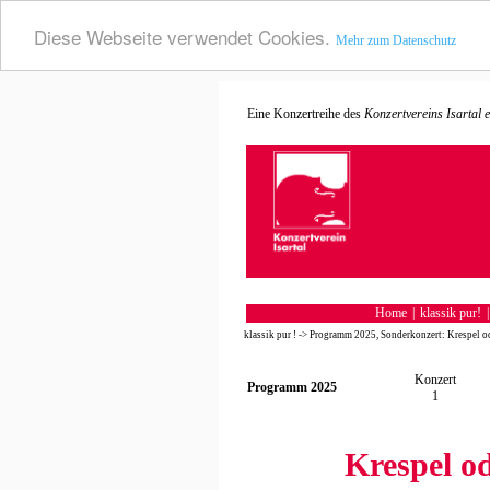
Diese Webseite verwendet Cookies.
Mehr zum Datenschutz
Konzertvereins Isartal e.
Eine Konzertreihe des
Home
|
klassik pur!
klassik pur !
->
Programm 2025, Sonderkonzert: Krespel od
Konzert
Programm 2025
1
Krespel o