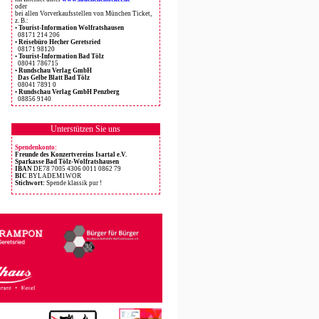
oder
bei allen Vorverkaufsstellen von München Ticket,
z. B.:
•
Tourist-Information Wolfratshausen
08171 214 206
•
Reisebüro Hecher Geretsried
08171 98120
•
Tourist-Information Bad Tölz
08041 786715
•
Rundschau Verlag GmbH
Das Gelbe Blatt Bad Tölz
08041 7891 0
•
Rundschau Verlag GmbH Penzberg
08856 9140
Unterstützen Sie uns
Spendenkonto:
Freunde des Konzertvereins Isartal e.V.
Sparkasse Bad Tölz-Wolfratshausen
IBAN
DE78 7005 4306 0011 0862 79
BIC
BYLADEM1WOR
Stichwort:
Spende klassik pur !