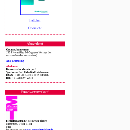
Faltblatt
Übersicht
Aboverkauf
Gesamtabonnement
132 € / ermäßigt 66 € (gegen Vorlage des
entsprechenden Ausweises)
Abo-Bestellung
Abokonto:
Konzertreihe klassik pur!
Sparkasse Bad Tölz-Wolfratshausen
IBAN
DE84 7005 4306 0011 0888 87
BIC
BYLADEM1WOR
Einzelkartenverkauf
Eintrittskarten bei München Ticket
unter 089 / 54 81 81 81
oder
im Internet unter
www.muenchenticket.de