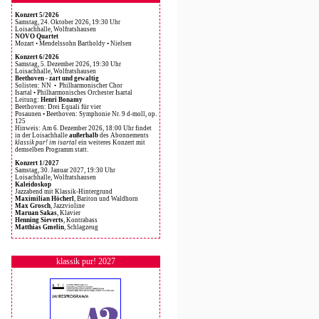
Konzert 5/2026
Samstag, 24. Oktober 2026, 19:30 Uhr
Loisachhalle, Wolfratshausen
NOVO Quartet
Mozart • Mendelssohn Bartholdy • Nielsen
Konzert 6/2026
Samstag, 5. Dezember 2026, 19:30 Uhr
Loisachhalle, Wolfratshausen
Beethoven - zart und gewaltig
Solisten: NN • Philharmonischer Chor
Isartal • Philharmonisches Orchester Isartal
Leitung:
Henri Bonamy
Beethoven: Drei Equali für vier
Posaunen • Beethoven: Symphonie Nr. 9 d-moll, op.
125
Hinweis: Am 6. Dezember 2026, 18:00 Uhr findet
in der Loisachhalle
außerhalb
des Abonnements
klassik pur! im isartal
ein weiteres Konzert mit
demselben Programm statt.
Konzert 1/2027
Samstag, 30. Januar 2027, 19:30 Uhr
Loisachhalle, Wolfratshausen
Kaleidoskop
Jazzabend mit Klassik-Hintergrund
Maximilian Höcherl
, Bariton und Waldhorn
Max Grosch
, Jazzvioline
Maruan Sakas
, Klavier
Henning Sieverts
, Kontrabass
Matthias Gmelin
, Schlagzeug
klassik pur! 2027