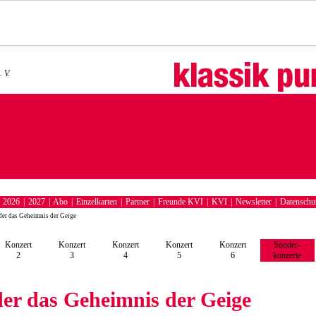
 V.
|
2026
|
2027
|
Abo
|
Einzelkarten
|
Partner
|
Freunde KVI
|
KVI
|
Newsletter
|
Datenschut
er das Geheimnis der Geige
Konzert
Konzert
Konzert
Konzert
Konzert
Sonder-
2
3
4
5
6
konzerte
der das Geheimnis der Geige